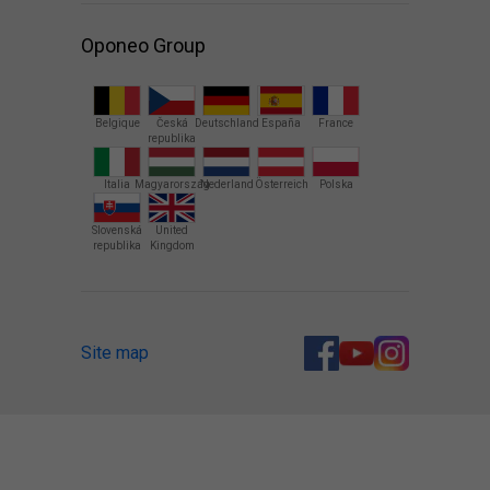
Oponeo Group
Belgique
Česká
Deutschland
España
France
republika
Italia
Magyarország
Nederland
Österreich
Polska
Slovenská
United
republika
Kingdom
Site map