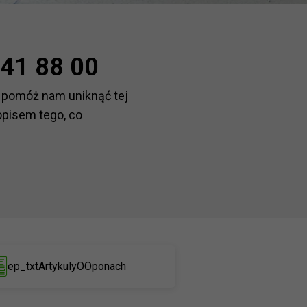
41 88 00
 pomóż nam uniknąć tej
opisem tego, co
ep_txtArtykulyOOponach