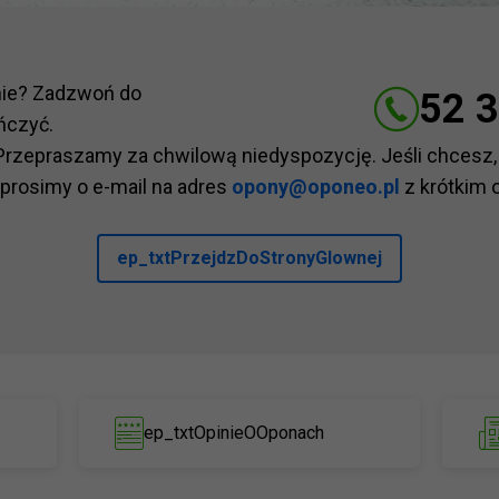
nie? Zadzwoń do
52 3
ńczyć.
Przepraszamy za chwilową niedyspozycję. Jeśli chcesz,
 prosimy o e-mail na adres
opony@oponeo.pl
z krótkim 
ep_txtPrzejdzDoStronyGlownej
ep_txtOpinieOOponach