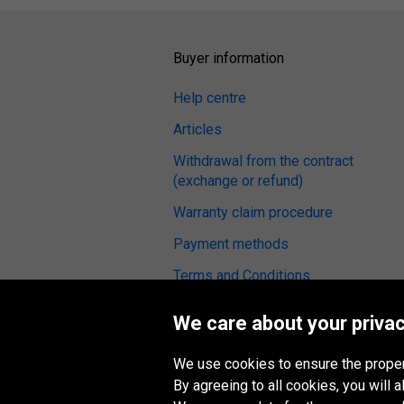
Buyer information
Help centre
Articles
Withdrawal from the contract
(exchange or refund)
Warranty claim procedure
Payment methods
Terms and Conditions
Tyre reviews
We care about your privac
Fitting service
We use cookies to ensure the proper
Digital Accessibility
By agreeing to all cookies, you will