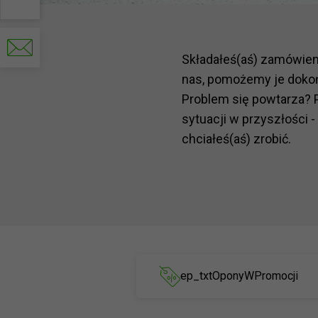
Write
to
Składałeś(aś) zamówie
us
nas, pomożemy je doko
Problem się powtarza? 
sytuacji w przyszłości -
chciałeś(aś) zrobić.
ep_txtOponyWPromocji