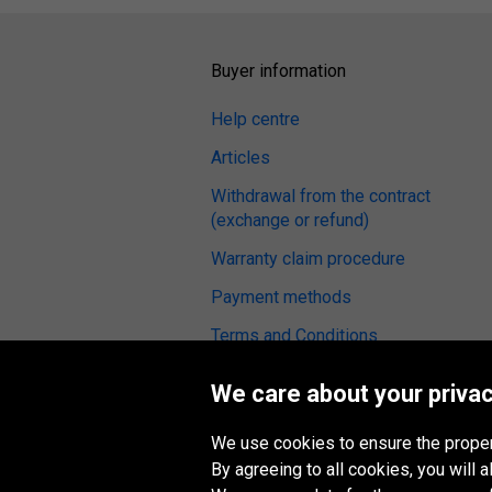
Buyer information
Help centre
Articles
Withdrawal from the contract
(exchange or refund)
Warranty claim procedure
Payment methods
Terms and Conditions
Tyre reviews
We care about your privac
Fitting service
We use cookies to ensure the proper
Digital Accessibility
By agreeing to all cookies, you will