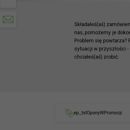
Write
to
Składałeś(aś) zamówie
us
nas, pomożemy je doko
Problem się powtarza? 
sytuacji w przyszłości -
chciałeś(aś) zrobić.
ep_txtOponyWPromocji