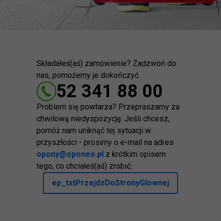
Składałeś(aś) zamówienie? Zadzwoń do
nas, pomożemy je dokończyć.
52 341 88 00
Problem się powtarza? Przepraszamy za
chwilową niedyspozycję. Jeśli chcesz,
pomóż nam uniknąć tej sytuacji w
przyszłości - prosimy o e-mail na adres
opony@oponeo.pl
z krótkim opisem
tego, co chciałeś(aś) zrobić.
ep_txtPrzejdzDoStronyGlownej