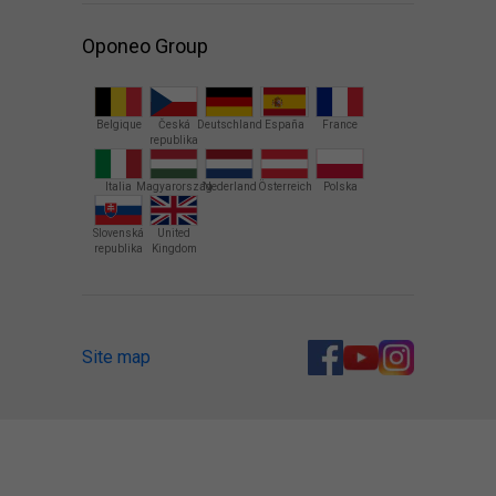
Oponeo Group
Belgique
Česká
Deutschland
España
France
republika
Italia
Magyarország
Nederland
Österreich
Polska
Slovenská
United
republika
Kingdom
Site map