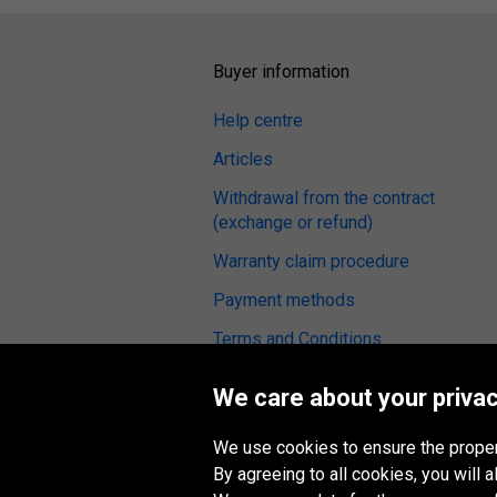
Buyer information
Help centre
Articles
Withdrawal from the contract
(exchange or refund)
Warranty claim procedure
Payment methods
Terms and Conditions
Tyre reviews
We care about your privac
Fitting service
We use cookies to ensure the proper
Digital Accessibility
By agreeing to all cookies, you will