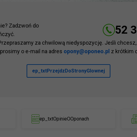
nie? Zadzwoń do
52 3
ńczyć.
Przepraszamy za chwilową niedyspozycję. Jeśli chcesz,
 prosimy o e-mail na adres
opony@oponeo.pl
z krótkim 
ep_txtPrzejdzDoStronyGlownej
ep_txtOpinieOOponach