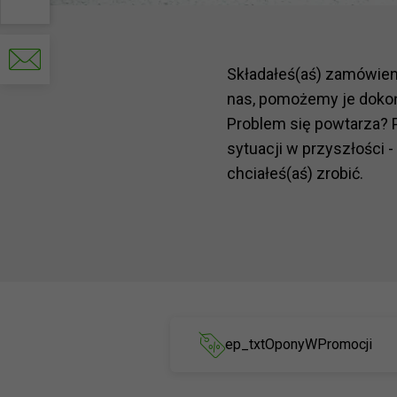
Write
to
Składałeś(aś) zamówie
us
nas, pomożemy je doko
Problem się powtarza? 
sytuacji w przyszłości -
chciałeś(aś) zrobić.
ep_txtOponyWPromocji