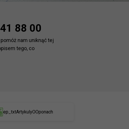
41 88 00
 pomóż nam uniknąć tej
opisem tego, co
ep_txtArtykulyOOponach