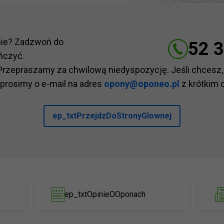
nie? Zadzwoń do
52 3
ńczyć.
Przepraszamy za chwilową niedyspozycję. Jeśli chcesz,
 prosimy o e-mail na adres
opony@oponeo.pl
z krótkim 
ep_txtPrzejdzDoStronyGlownej
ep_txtOpinieOOponach