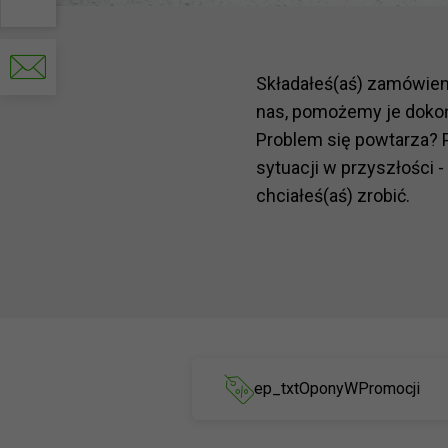
Write
to
Składałeś(aś) zamówie
us
nas, pomożemy je doko
Problem się powtarza? 
sytuacji w przyszłości -
chciałeś(aś) zrobić.
ep_txtOponyWPromocji