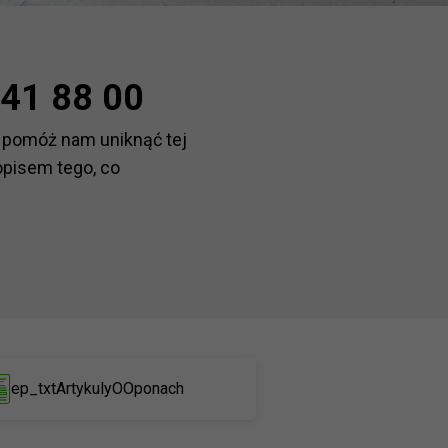
41 88 00
 pomóż nam uniknąć tej
opisem tego, co
ep_txtArtykulyOOponach