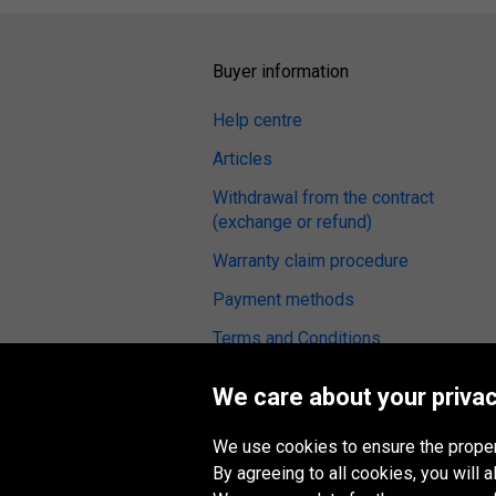
Buyer information
Help centre
Articles
Withdrawal from the contract
(exchange or refund)
Warranty claim procedure
Payment methods
Terms and Conditions
Tyre reviews
We care about your privac
Fitting service
We use cookies to ensure the proper
Digital Accessibility
By agreeing to all cookies, you will