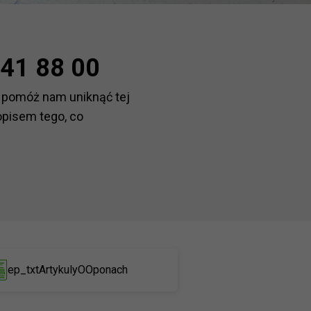
41 88 00
 pomóż nam uniknąć tej
opisem tego, co
ep_txtArtykulyOOponach