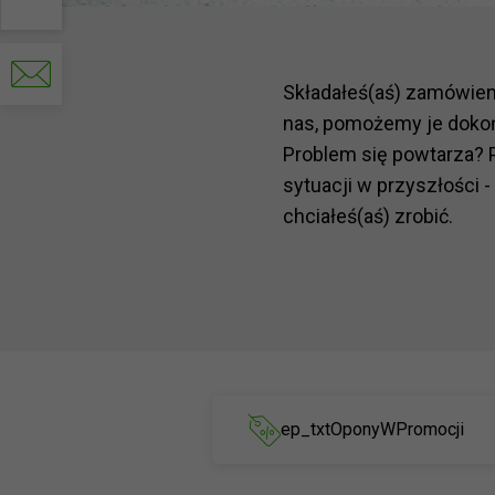
Write
to
Składałeś(aś) zamówie
us
nas, pomożemy je doko
Problem się powtarza? 
sytuacji w przyszłości -
chciałeś(aś) zrobić.
ep_txtOponyWPromocji