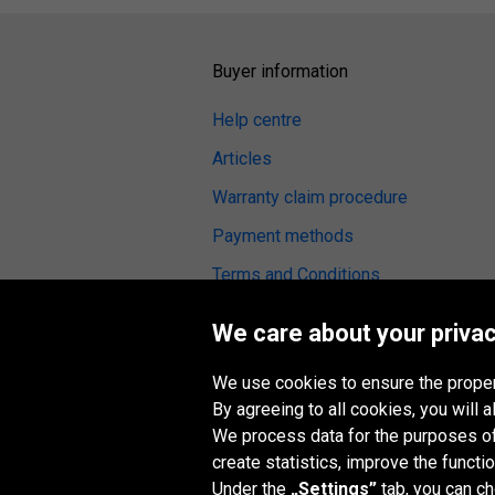
Buyer information
Help centre
Articles
Warranty claim procedure
Payment methods
Terms and Conditions
Tyre reviews
We care about your privac
Fitting service
We use cookies to ensure the proper
Digital Accessibility
By agreeing to all cookies, you will
We process data for the purposes of:
create statistics, improve the functio
Under the
„Settings”
tab, you can c