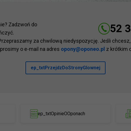
nie? Zadzwoń do
52 3
ńczyć.
Przepraszamy za chwilową niedyspozycję. Jeśli chcesz,
 prosimy o e-mail na adres
opony@oponeo.pl
z krótkim 
ep_txtPrzejdzDoStronyGlownej
ep_txtOpinieOOponach