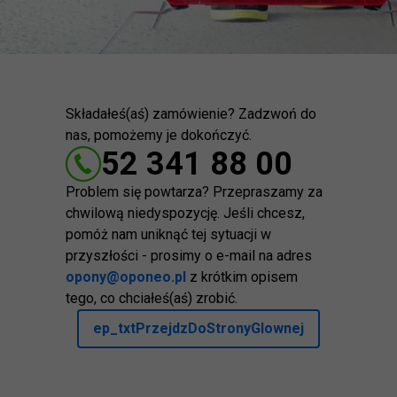
Składałeś(aś) zamówienie? Zadzwoń do
nas, pomożemy je dokończyć.
52 341 88 00
Problem się powtarza? Przepraszamy za
chwilową niedyspozycję. Jeśli chcesz,
pomóż nam uniknąć tej sytuacji w
przyszłości - prosimy o e-mail na adres
opony@oponeo.pl
z krótkim opisem
tego, co chciałeś(aś) zrobić.
ep_txtPrzejdzDoStronyGlownej