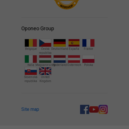
Oponeo Group
Belgique
Česká
Deutschland
España
France
republika
Italia
Magyarország
Nederland
Österreich
Polska
Slovenská
United
republika
Kingdom
Site map