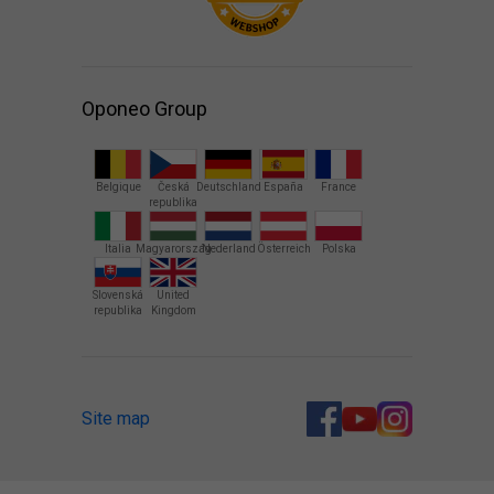
Oponeo Group
Belgique
Česká
Deutschland
España
France
republika
Italia
Magyarország
Nederland
Österreich
Polska
Slovenská
United
republika
Kingdom
Site map