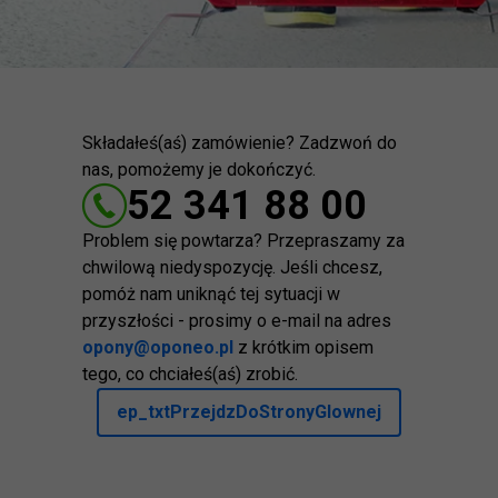
Składałeś(aś) zamówienie? Zadzwoń do
nas, pomożemy je dokończyć.
52 341 88 00
Problem się powtarza? Przepraszamy za
chwilową niedyspozycję. Jeśli chcesz,
pomóż nam uniknąć tej sytuacji w
przyszłości - prosimy o e-mail na adres
opony@oponeo.pl
z krótkim opisem
tego, co chciałeś(aś) zrobić.
ep_txtPrzejdzDoStronyGlownej