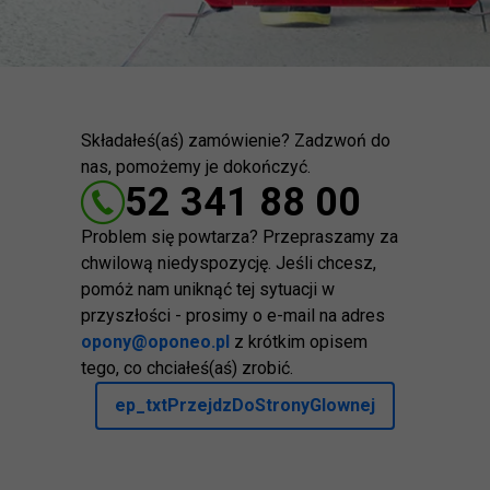
Składałeś(aś) zamówienie? Zadzwoń do
nas, pomożemy je dokończyć.
52 341 88 00
Problem się powtarza? Przepraszamy za
chwilową niedyspozycję. Jeśli chcesz,
pomóż nam uniknąć tej sytuacji w
przyszłości - prosimy o e-mail na adres
opony@oponeo.pl
z krótkim opisem
tego, co chciałeś(aś) zrobić.
ep_txtPrzejdzDoStronyGlownej