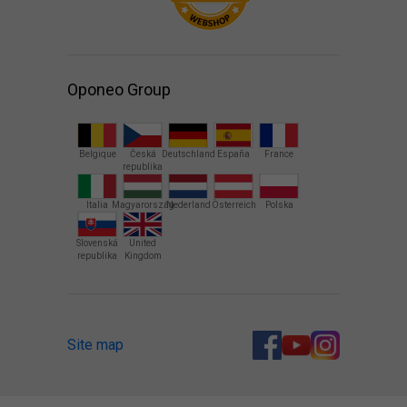
Oponeo Group
Belgique
Česká
Deutschland
España
France
republika
Italia
Magyarország
Nederland
Österreich
Polska
Slovenská
United
republika
Kingdom
Site map